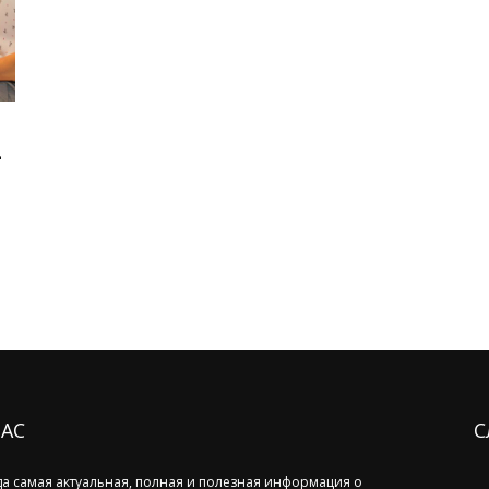
–
НАС
С
да самая актуальная, полная и полезная информация о