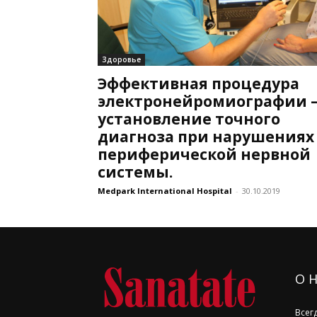
Здоровье
Эффективная процедура
электронейромиографии 
установление точного
диагноза при нарушениях
периферической нервной
системы.
Medpark International Hospital
-
30.10.2019
О 
Всег