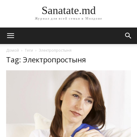
Sanatate.md
Журнал для всей семьи в Молдове
Домой
Теги
Электропростыня
Tag: Электропростыня