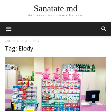
Sanatate.md
Журнал для всей семьи в Молдове
Домой
Теги
Elody
Tag: Elody