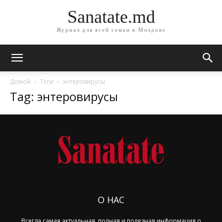
Sanatate.md
Журнал для всей семьи в Молдове
Домой
Теги
энтеровирусы
Tag: энтеровирусы
О НАС
Всегда самая актуальная, полная и полезная информация о