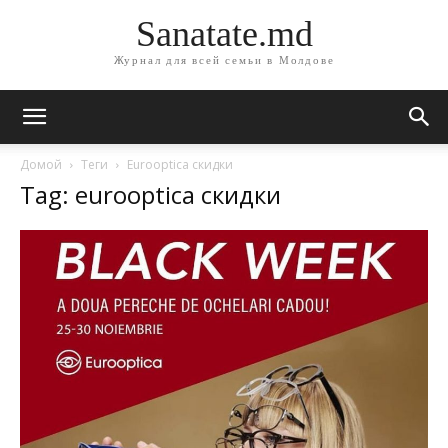
Sanatate.md
Журнал для всей семьи в Молдове
Домой
Теги
Eurooptica скидки
Tag: eurooptica скидки