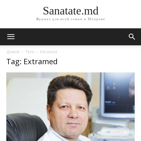
Sanatate.md
Журнал для всей семьи в Молдове
Домой
Теги
Extramed
Tag: Extramed