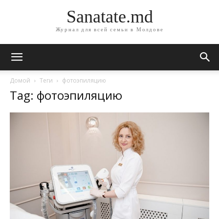
Sanatate.md
Журнал для всей семьи в Молдове
Домой
Теги
фотоэпиляцию
Tag: фотоэпиляцию