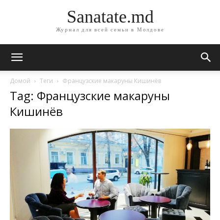
Sanatate.md
Журнал для всей семьи в Молдове
Домой
Теги
Французские макаруны Кишинёв
Tag: Французские макаруны
Кишинёв