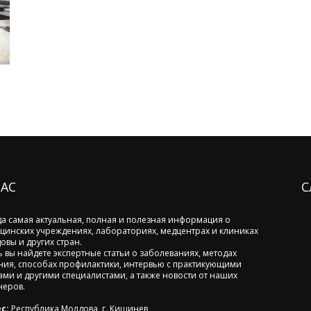
НАС
С
да самая актуальная, полная и полезная информация о
цинских учреждениях, лабораториях, медцентрах и клиниках
овы и других стран.
ь вы найдете экспертные статьи о заболеваниях, методах
ния, способах профилактики, интервью с практикующими
ами и другими специалистами, а также новости от наших
неров.
с:
Республика Молдова, г. Кишинев,