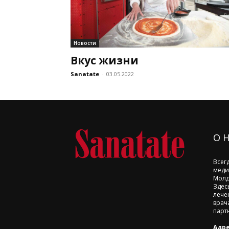
Новости
Вкус жизни
Sanatate
-
03.05.2022
О 
Всег
меди
Молд
Здес
лече
врач
парт
Адре