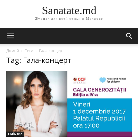
Sanatate.md
Журнал для всей семьи в Молдове
Домой
Теги
Гала-концерт
Tag: Гала-концерт
Событие