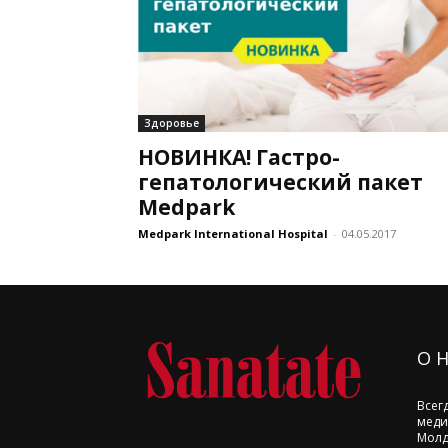
Здоровье
НОВИНКА! Гастро-
гепатологический пакет
Medpark
Medpark International Hospital
-
04.05.2017
О 
Всег
меди
Молд