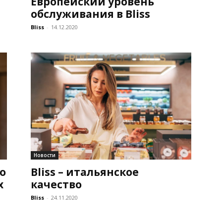
Европейский уровень
обслуживания в Bliss
Bliss
-
14.12.2020
Новости
го
Bliss – итальянское
х
качество
Bliss
-
24.11.2020