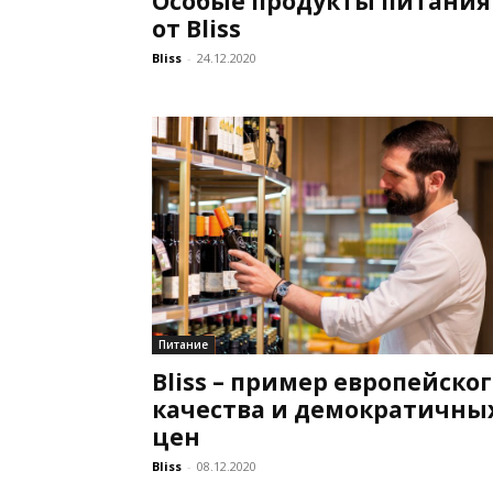
Особые продукты питания
от Bliss
Bliss
-
24.12.2020
Питание
Bliss – пример европейско
качества и демократичны
цен
Bliss
-
08.12.2020