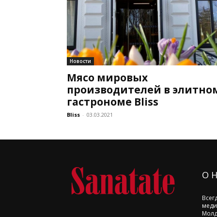
Новости
Мясо мировых
производителей в элитно
гастрономе Bliss
Bliss
-
03.03.2021
О 
Всег
меди
Молд