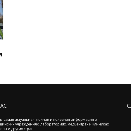
м
НАС
С
да самая актуальная, полная и полезная информация о
цинских учреждениях, лабораториях, медцентрах и клиниках
овы и других стран.