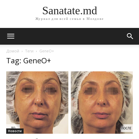
Sanatate.md
Журнал для всей семьи в Молдове
Домой
Теги
GeneO+
Tag: GeneO+
Новости