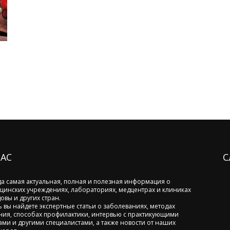
НАС
С
да самая актуальная, полная и полезная информация о
цинских учреждениях, лабораториях, медцентрах и клиниках
овы и других стран.
ь вы найдете экспертные статьи о заболеваниях, методах
ния, способах профилактики, интервью с практикующими
ами и другими специалистами, а также новости от наших