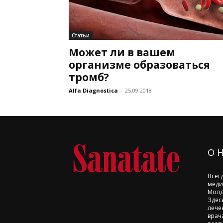
Статьи
Может ли в вашем
организме образоваться
тромб?
Alfa Diagnostica
-
25.09.2018
О 
Всег
меди
Молд
Здес
лече
врач