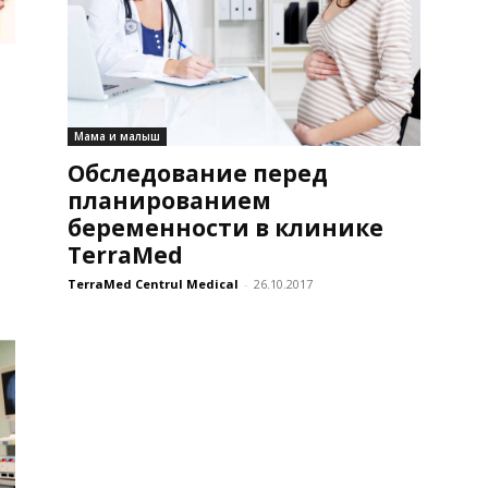
Мама и малыш
Обследование перед
планированием
беременности в клинике
TerraMed
TerraMed Centrul Medical
-
26.10.2017