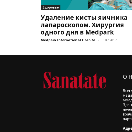
Здоровье
Удаление кисты яичника
лапароскопом. Хирургия
одного дня в Medpark
Medpark International Hospital
-
05.07.2017
О 
Всег
меди
Молд
Здес
лече
врач
парт
Адре