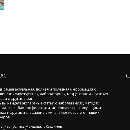
НАС
С
да самая актуальная, полная и полезная информация о
цинских учреждениях, лабораториях, медцентрах и клиниках
овы и других стран.
ь вы найдете экспертные статьи о заболеваниях, методах
ния, способах профилактики, интервью с практикующими
ами и другими специалистами, а также новости от наших
неров.
с:
Республика Молдова, г. Кишинев,