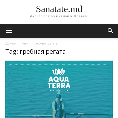
Sanatate.md
Журнал для всей семьи в Молдове
Домой
Теги
гребная регата
Tag: гребная регата