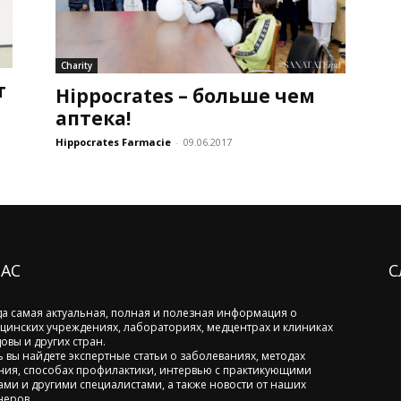
Charity
т
Hippocrates – больше чем
аптека!
Hippocrates Farmacie
-
09.06.2017
НАС
С
да самая актуальная, полная и полезная информация о
цинских учреждениях, лабораториях, медцентрах и клиниках
овы и других стран.
ь вы найдете экспертные статьи о заболеваниях, методах
ния, способах профилактики, интервью с практикующими
ами и другими специалистами, а также новости от наших
неров.