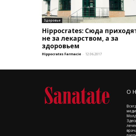
Здоровье
Hippocrates: Сюда приходя
не за лекарством, а за
здоровьем
Hippocrates Farmacie
-
12.06.2017
О 
Всег
меди
Молд
Здес
лече
врач
парт