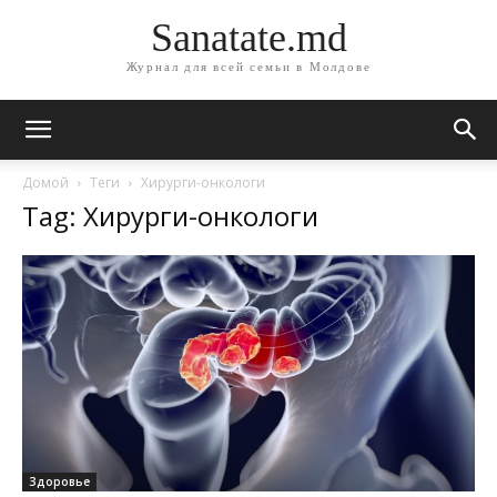
Sanatate.md
Журнал для всей семьи в Молдове
Домой
Теги
Хирурги-онкологи
Tag: Хирурги-онкологи
Здоровье