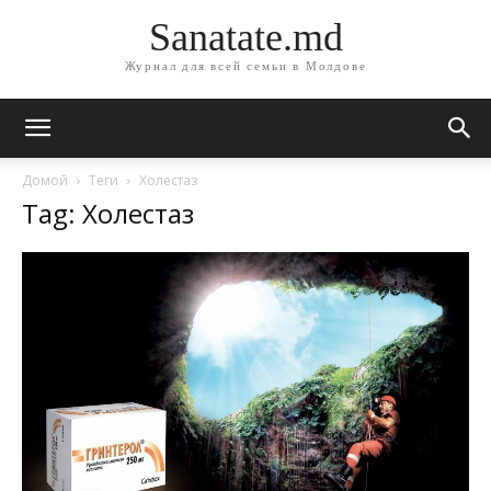
Sanatate.md
Журнал для всей семьи в Молдове
Домой
Теги
Холестаз
Tag: Холестаз