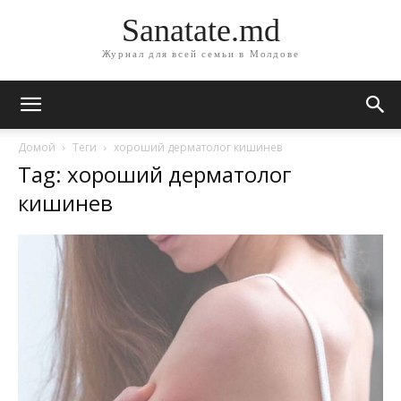
Sanatate.md
Журнал для всей семьи в Молдове
Домой
Теги
хороший дерматолог кишинев
Tag: хороший дерматолог
кишинев