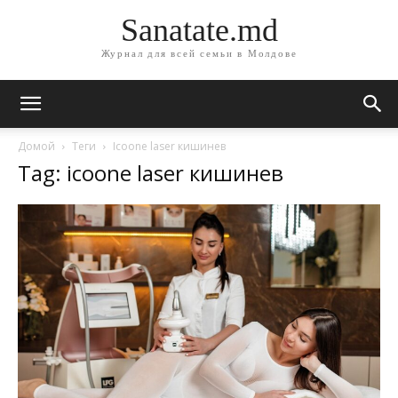
Sanatate.md
Журнал для всей семьи в Молдове
Домой
Теги
Icoone laser кишинев
Tag: icoone laser кишинев