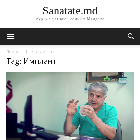
Sanatate.md
Журнал для всей семьи в Молдове
Домой
Теги
Имплант
Tag: Имплант