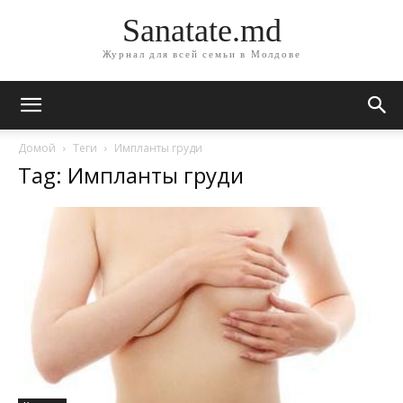
Sanatate.md
Журнал для всей семьи в Молдове
Домой
Теги
Импланты груди
Tag: Импланты груди