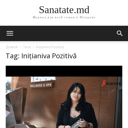
Sanatate.md
Журнал для всей семьи в Молдове
Домой
Теги
Inițianiva Pozitivă
Tag: Inițianiva Pozitivă