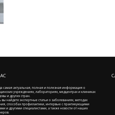
НАС
С
да самая актуальная, полная и полезная информация о
цинских учреждениях, лабораториях, медцентрах и клиниках
овы и других стран.
ь вы найдете экспертные статьи о заболеваниях, методах
ния, способах профилактики, интервью с практикующими
ами и другими специалистами, а также новости от наших
неров.