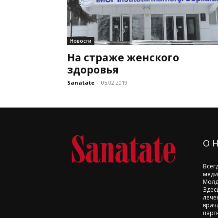
Новости
На страже женского
здоровья
Sanatate
-
05.02.2019
О 
Всег
меди
Молд
Здес
лече
врач
парт