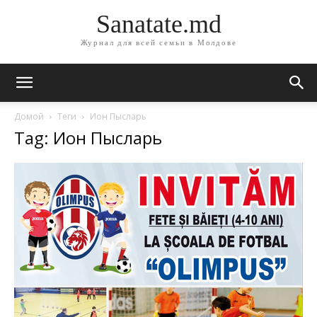
Sanatate.md
Журнал для всей семьи в Молдове
Домой
Теги
Ион Пысларь
Tag: Ион Пысларь