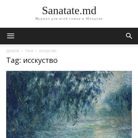
Sanatate.md
Журнал для всей семьи в Молдове
Домой
Теги
исскуство
Tag: исскуство