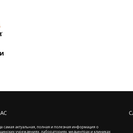
и
НАС
С
да самая актуальная, полная и полезная информация о
цинских учреждениях, лабораториях, медцентрах и клиниках