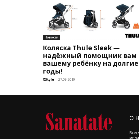
Новости
Коляска Thule Sleek —
надёжный помощник вам 
вашему ребёнку на долгие
годы!
XStyle
-
27.09.2019
О 
Всег
меди