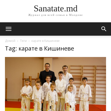
Sanatate.md
Журнал для всей семьи в Молдове
Домой
Теги
карате в Кишиневе
Tag: карате в Кишиневе