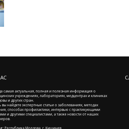
НАС
С
да самая актуальная, полная и полезная информация о
цинских учреждениях, лабораториях, медцентрах и клиниках
овы и других стран.
ь вы найдете экспертные статьи о заболеваниях, методах
ния, способах профилактики, интервью с практикующими
ами и другими специалистами, а также новости от наших
неров.
с:
Республика Молдова, г. Кишинев,