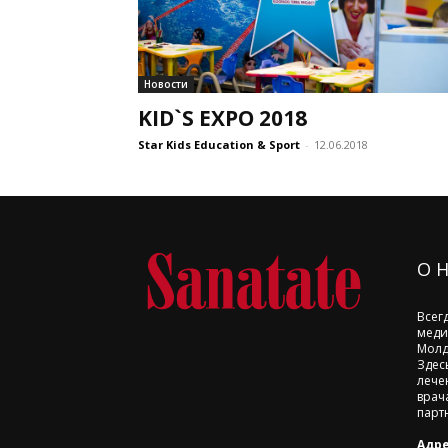
Новости
KID`S EXPO 2018
Star Kids Education & Sport
-
12.06.2018
О 
Всег
меди
Молд
Здес
лече
врач
парт
Адре