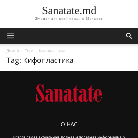
Sanatate.md
Журнал для всей семьи в Молдове
Домой
Теги
Кифопластика
Tag: Кифопластика
О НАС
Всегда самая актуальная, полная и полезная информация о