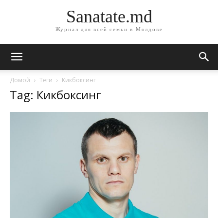
Sanatate.md
Журнал для всей семьи в Молдове
Домой
Теги
Кикбоксинг
Tag: Кикбоксинг