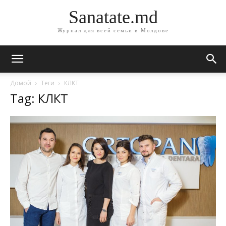
Sanatate.md
Журнал для всей семьи в Молдове
Домой
Теги
КЛКТ
Tag: КЛКТ