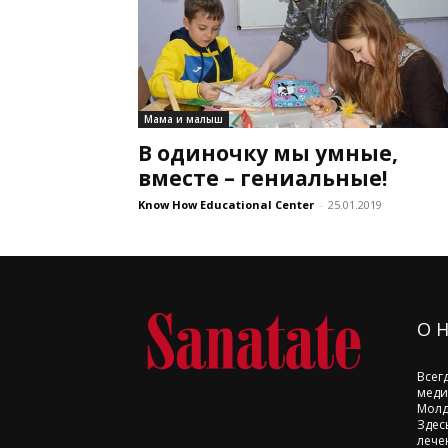
Мама и малыш
В одиночку мы умные,
вместе – гениальные!
Know How Educational Center
-
25.01.2019
О 
Всег
меди
Молд
Здес
лече