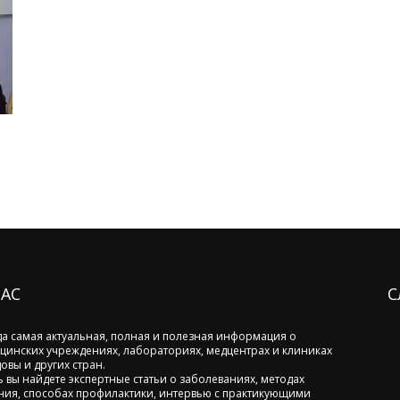
НАС
С
да самая актуальная, полная и полезная информация о
цинских учреждениях, лабораториях, медцентрах и клиниках
овы и других стран.
ь вы найдете экспертные статьи о заболеваниях, методах
ния, способах профилактики, интервью с практикующими