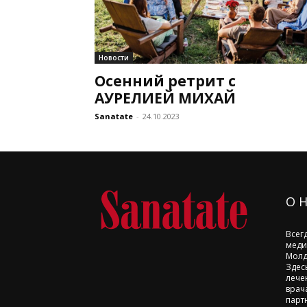
Новости
Осенний ретрит с
АУРЕЛИЕЙ МИХАЙ
Sanatate
-
24.10.2023
О 
Всег
меди
Молд
Здес
лече
врач
парт