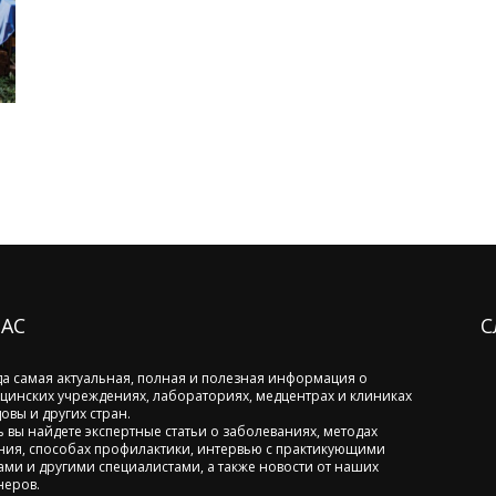
НАС
С
да самая актуальная, полная и полезная информация о
цинских учреждениях, лабораториях, медцентрах и клиниках
овы и других стран.
ь вы найдете экспертные статьи о заболеваниях, методах
ния, способах профилактики, интервью с практикующими
ами и другими специалистами, а также новости от наших
неров.