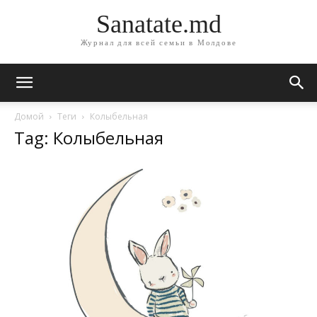
Sanatate.md
Журнал для всей семьи в Молдове
Домой
Теги
Колыбельная
Tag: Колыбельная