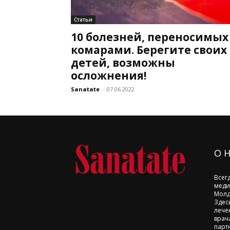
Статьи
10 болезней, переносимых
комарами. Берегите своих
детей, возможны
осложнения!
Sanatate
-
07.06.2022
О 
Всег
меди
Молд
Здес
лече
врач
парт