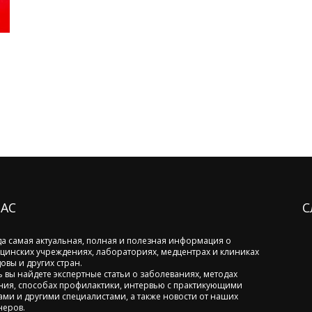
НАС
С
да самая актуальная, полная и полезная информация о
цинских учреждениях, лабораториях, медцентрах и клиниках
овы и других стран.
ь вы найдете экспертные статьи о заболеваниях, методах
ния, способах профилактики, интервью с практикующими
ами и другими специалистами, а также новости от наших
неров.