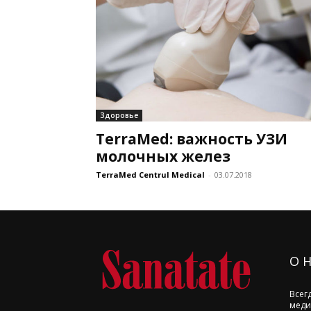
Здоровье
TerraMed: важность УЗИ
молочных желез
TerraMed Centrul Medical
-
03.07.2018
О 
Всег
меди