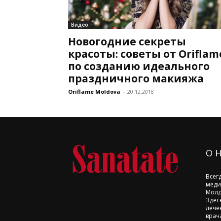
Видео
Новогодние секреты
красоты: советы от Oriflam
по созданию идеального
праздничного макияжа
Oriflame Moldova
-
20.12.2018
О 
Всег
меди
Молд
Здес
лече
врач