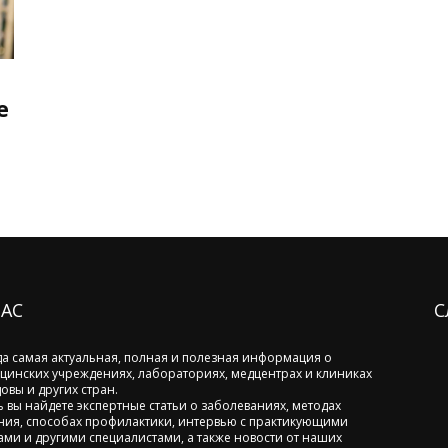
e
НАС
С
да самая актуальная, полная и полезная информация о
цинских учреждениях, лабораториях, медцентрах и клиниках
овы и других стран.
ь вы найдете экспертные статьи о заболеваниях, методах
ния, способах профилактики, интервью с практикующими
ами и другими специалистами, а также новости от наших