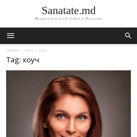
Sanatate.md
Журнал для всей семьи в Молдове
Домой
Теги
коуч
Tag: коуч