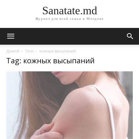
Sanatate.md
Журнал для всей семьи в Молдове
Домой
Теги
кожных высыпаний
Tag: кожных высыпаний