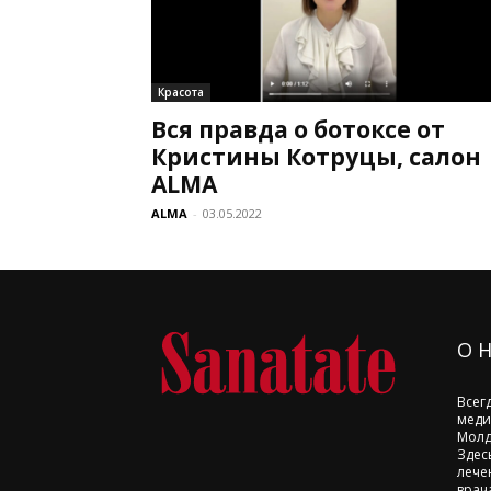
Красота
Вся правда о ботоксе от
Кристины Котруцы, салон
ALMA
ALMA
-
03.05.2022
О 
Всег
меди
Молд
Здес
лече
врач