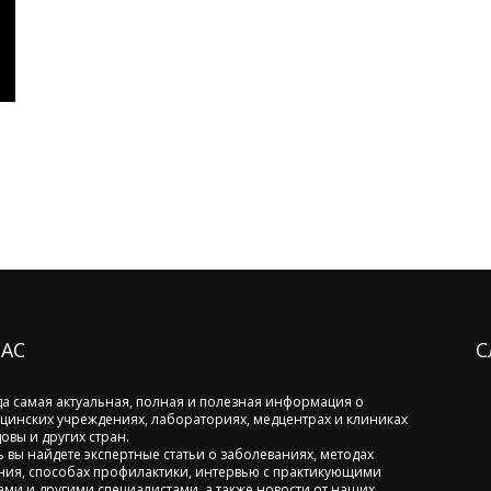
НАС
С
да самая актуальная, полная и полезная информация о
цинских учреждениях, лабораториях, медцентрах и клиниках
овы и других стран.
ь вы найдете экспертные статьи о заболеваниях, методах
ния, способах профилактики, интервью с практикующими
ами и другими специалистами, а также новости от наших