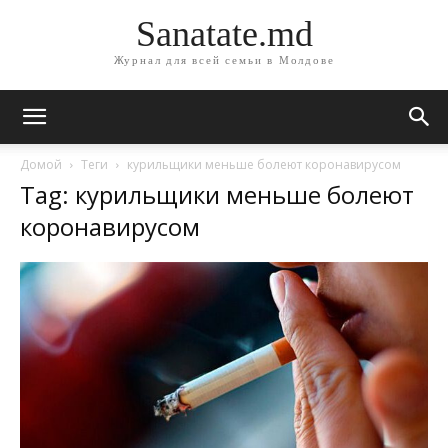
Sanatate.md
Журнал для всей семьи в Молдове
Домой
Теги
курильщики меньше болеют коронавирусом
Tag: курильщики меньше болеют
коронавирусом