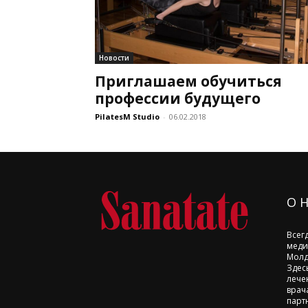
Новости
Приглашаем обучиться
профессии будущего
PilatesM Studio
-
06.02.2018
О 
Всег
меди
Молд
Здес
лече
врач
парт