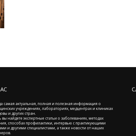
НАС
С
да самая актуальная, полная и полезная информация о
цинских учреждениях, лабораториях, медцентрах и клиниках
овы и других стран.
ь вы найдете экспертные статьи о заболеваниях, методах
ния, способах профилактики, интервью с практикующими
ами и другими специалистами, а также новости от наших
неров.