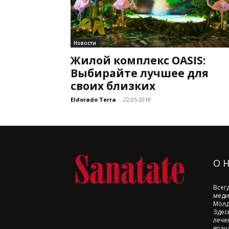
Новости
Жилой комплекс OASIS:
Выбирайте лучшее для
своих близких
Eldorado Terra
-
22.05.2018
О 
Всег
меди
Молд
Здес
лече
врач