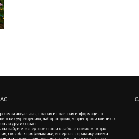
НАС
С
да самая актуальная, полная и полезная информация о
цинских учреждениях, лабораториях, медцентрах и клиниках
овы и других стран.
ь вы найдете экспертные статьи о заболеваниях, методах
ния, способах профилактики, интервью с практикующими
ами и другими специалистами, а также новости от наших