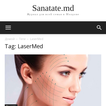
Sanatate.md
Журнал для всей семьи в Молдове
Домой
Теги
LaserMed
Tag: LaserMed