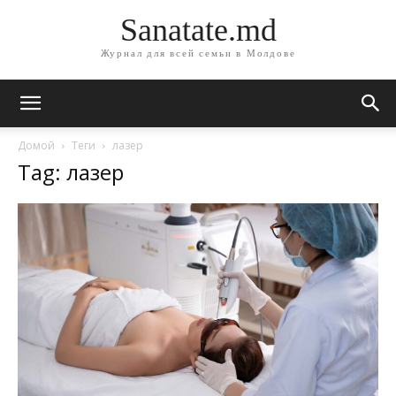
Sanatate.md
Журнал для всей семьи в Молдове
Домой
Теги
лазер
Tag: лазер