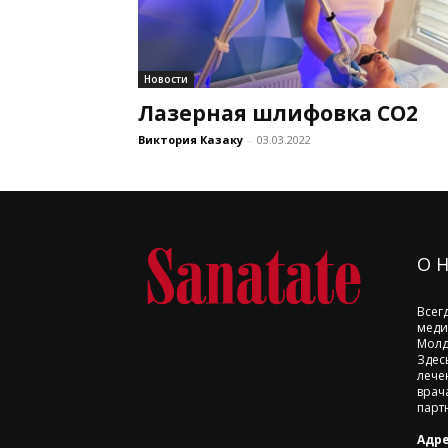
Новости
Лазерная шлифовка СО2
Виктория Казаку
-
03.03.2022
О 
Всег
меди
Молд
Здес
лече
врач
парт
Адре