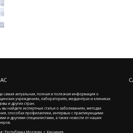
НАС
С
да самая актуальная, полная и полезная информация о
цинских учреждениях, лабораториях, медцентрах и клиниках
овы и других стран.
ь вы найдете экспертные статьи о заболеваниях, методах
ния, способах профилактики, интервью с практикующими
ами и другими специалистами, а также новости от наших
неров.
с:
Республика Молдова, г. Кишинев,