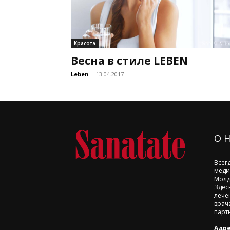
Красота
Весна в стиле LEBEN
Leben
-
13.04.2017
О 
Всег
меди
Молд
Здес
лече
врач
парт
Адре